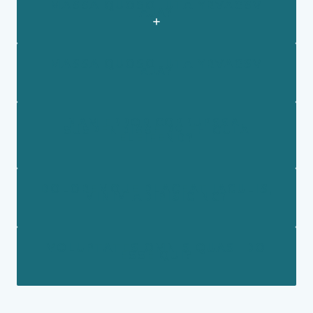
MASSA QUOSOLUTA YRVAGSV
AJA?
MASSA QUOSOLUTA YRVAGSV
AJA?
NAM ERROR CORRUPSSA,
SUSPENDISSE PV EHICULA
ELEIFEND?
DOLOREMQUE PLACEAT IACULIS,
MINIM ADIPISICING?
VOLUPTATES OMNIS QUASI DO
ESSE QUI?